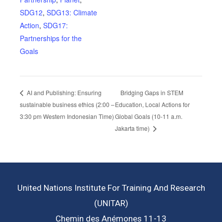
SDG12
,
SDG13: Climate
Action
,
SDG17:
Partnerships for the
Goals
Bridging Gaps in STEM
AI and Publishing: Ensuring
sustainable business ethics (2:00 –
Education, Local Actions for
3:30 pm Western Indonesian Time)
Global Goals (10-11 a.m.
Jakarta time)
United Nations Institute For Training And Research
(UNITAR)
Chemin des Anémones 11-13