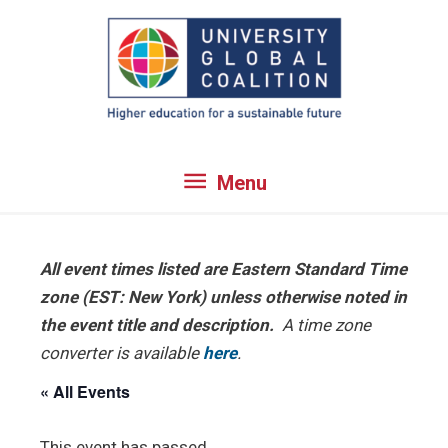
Skip
to
content
Menu
Menu
All event times listed are Eastern Standard Time
zone (EST: New York) unless otherwise noted in
the event title and description.
A time zone
converter is available
here
.
« All Events
This event has passed.